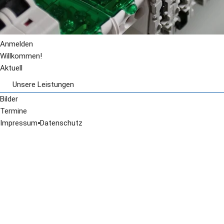
Anmelden
Willkommen!
Aktuell
Unsere Leistungen
Badsanierung
Bilder
Beleuchtungsanlagen
Termine
Elektrogeräte / Kundendienst
Impressum
⦁
Datenschutz
elektrische Fussbodenheizung
Hausinstallation
Satelitenempfangsanlagen
Telefonanlagen
Zentralstaubsauger